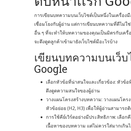
ดับหน้าเเรก Goo
การเขียนบทความบนเว็บไซต์เป็นหนึ่งในเครื่องมือ
เชื่อมโยงกับผู้อ่าน แต่การเขียนบทความที่ดีไม่ใช่
อื่น ๆ ที่จะทำให้บทความของคุณเป็นมิตรกับเครื่องม
จะดึงดูดลูกค้าเข้ามายังเว็บไซต์มีอะไรบ้าง
เขียนบทความบนเว็บไซต
Google
เลือกหัวข้อที่น่าสนใจและเกี่ยวข้อง: หัวข้
ดึงดูดความสนใจของผู้อ่าน
วางแผนโครงสร้างบทความ: วางแผนโครงสร้
หัวข้อย่อย (H2, H3) เพื่อให้ผู้อ่านสามารถต
การใช้คีย์เวิร์ดอย่างมีประสิทธิภาพ: เลือกคี
เนื้อหาของบทความ แต่ไม่ควรใส่มากเกิน