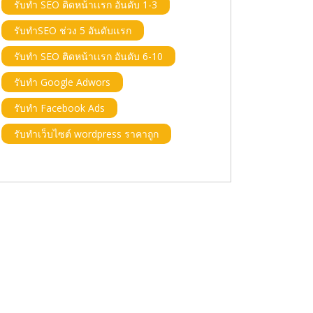
รับทำ SEO ติดหน้าเเรก อันดับ 1-3
รับทำSEO ช่วง 5 อันดับเเรก
รับทำ SEO ติดหน้าเเรก อันดับ 6-10
รับทำ Google Adwors
รับทำ Facebook Ads
รับทำเว็บไซต์ wordpress ราคาถูก