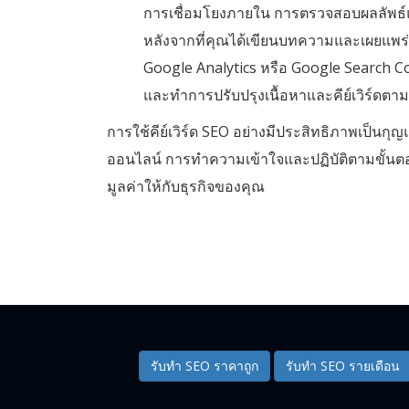
การเชื่อมโยงภายใน การตรวจสอบผลลัพธ์
หลังจากที่คุณได้เขียนบทความและเผยแพร่แ
Google Analytics หรือ Google Search Cons
และทำการปรับปรุงเนื้อหาและคีย์เวิร์ดตามผล
การใช้คีย์เวิร์ด SEO อย่างมีประสิทธิภาพเป็น
ออนไลน์ การทำความเข้าใจและปฏิบัติตามขั้นตอนท
มูลค่าให้กับธุรกิจของคุณ
รับทำ SEO ราคาถูก
รับทำ SEO รายเดือน