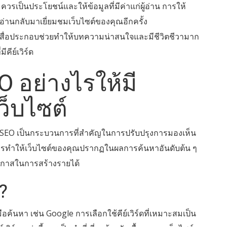
ควรเป็นประโยชน์และให้ข้อมูลที่มีค่าแก่ผู้อ่าน การให้
้อ่านกลับมาเยี่ยมชมเว็บไซต์ของคุณอีกครั้ง
สื่อประกอบช่วยทำให้บทความน่าสนใจและมีชีวิตชีวามาก
ีคีย์เวิร์ด
 อย่างไรให้มี
ว็บไซต์
ร์ด SEO เป็นกระบวนการที่สำคัญในการปรับปรุงการมองเห็น
การทำให้เว็บไซต์ของคุณปรากฏในผลการค้นหาอันดับต้น ๆ
โอกาสในการสร้างรายได้
?
องมือค้นหา เช่น Google การเลือกใช้คีย์เวิร์ดที่เหมาะสมเป็น