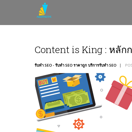
Content is King : หลัก
รับทำ SEO - รับทำ SEO ราคาถูก
บริการรับทำ SEO
|
POS