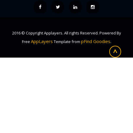
2016 © Copyright Applayers. All rights Reserved. Powered By
AppLayers
pFind Goodies
Free
Template from
.
^