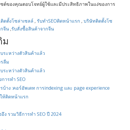
็บไซต์ของคุณตอบโจทย์ผู้ใช้และมีประสิทธิภาพในแง่ของการ
,
ติดตั้งโซล่าเซลล์
,
รับทำSEOติดหน้าเเรก
,
บริษัทติดตั้งโซ
ากจีน
,
รับสั่งซื้อสินค้าจากจีน
ิม
ยบระหว่างตัวสินค้าแล้ว
วรลืม
ยบระหว่างตัวสินค้าแล้ว
ของการทำ SEO
รบ้าง :คอร์อัพเดท การindexing และ page experience
ให้ติดหน้าเเรก
งอึง รวมวิธีการทำ SEO ปี 2024