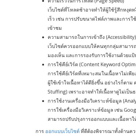
ความเร็วในการโหลด (Page Speed)
เว็บไซต์ที่โหลดช้าอาจทำให้ผู้ใช้รู้สึกหง
เร็ว เช่น การปรับขนาดไฟล์ภาพและการใช้เคร
เข้าชม
ความสามารถในการเข้าถึง (Accessibility)
เว็บไซต์ควรออกแบบให้คนทุกกลุ่มสามารถเข้
มองเห็น และการรองรับการใช้งานด้วยแป้นพิม
การใช้คีย์เวิร์ด (Content Keyword Optim
การใช้คีย์เวิร์ดที่เหมาะสมในเนื้อหาไม่เพีย
ผู้ใช้เข้าใจเนื้อหาได้ดียิ่งขึ้น อย่างไรก็ต
Stuffing) เพราะอาจทำให้เนื้อหาดูไม่เป็น
การใช้งานเครื่องมือวิเคราะห์ข้อมูล (Anal
การใช้เครื่องมือวิเคราะห์ข้อมูล เช่น Goo
สามารถปรับปรุงการออกแบบและเนื้อหาให้ต
การ
ออกเเบบเว็บไซต์
ที่ดีต้องพิจารณาทั้งด้