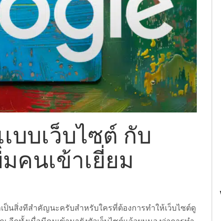
เบบเว็บไซต์ กับ
ิมคนเข้าเยี่ยม
ป็นสิ่งทีสำคัญนะครับสำหรับใครที่ต้องการทำให้เว็บไซต์ดู