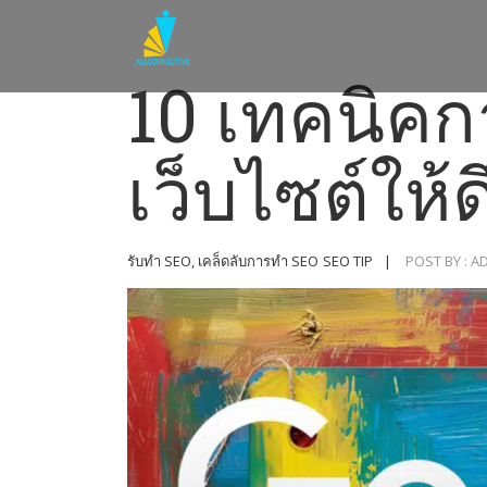
10 เทคนิค
เว็บไซต์ให้ด
รับทำ SEO, เคล็ดลับการทำ SEO
SEO TIP
|
POST BY : 