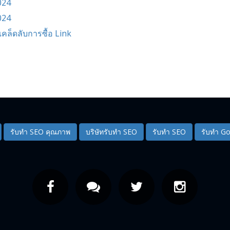
024
024
เคล็ดลับการซื้อ Link
รับทำ SEO คุณภาพ
บริษัทรับทำ SEO
รับทำ SEO
รับทำ G