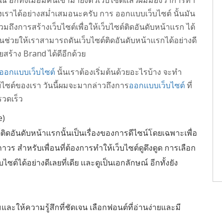
อีกทั้งเมื่อมีคนเข้ามายังตัวเว็บไซต์เเล้วผมมองว่าการทำ
ของเราได้อย่างสม่ำเสมอนะครับ การ ออกเเบบเว็บไซต์ นั้นมัน
รวมถึงการสร้างเว็บไซต์เพื่อให้เว็บไซต์ติดอันดับหน้าเเรก ได้
มันช่วยให้เราสามารถดันเว็บไซต์ติดอันดับหน้าเเรกได้อย่างดี
ยสร้าง Brand ได้ดีอีกด้วย
ออกเเบบเว็บไซต์
นั้นเราต้องเริ่มต้นด้วยอะไรบ้าง จะทำ
เว็บไซต์ของเรา วันนี้ผมจะมากล่าวถึงการ
ออกเเบบเว็บไซต์
ที่
รวดเร็ว
e)
ิดอันดับหน้าเเรกนั้นเป็นเรื่องของการดีไซน์โดยเฉพาะเพื่อ
งถาวร สำหรับเพื่อนที่ต้องการทำให้เว็บไซต์ดูดึงดูด การเลือก
ซต์ได้อย่างดีเลยที่เดีย เเละดูเป็นเอกลักษณ์ อีกทั้งยัง
ให้ความรู้สึกที่ชัดเจน เลือกฟอนต์ที่อ่านง่ายและมี