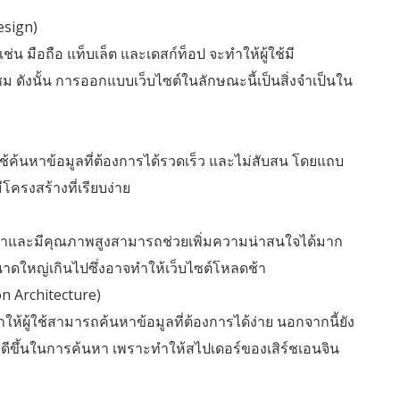
sign)
น มือถือ แท็บเล็ต และเดสก์ท็อป จะทำให้ผู้ใช้มี
ชม ดังนั้น การออกแบบเว็บไซต์ในลักษณะนี้เป็นสิ่งจำเป็นใน
้ใช้ค้นหาข้อมูลที่ต้องการได้รวดเร็ว และไม่สับสน โดยแถบ
โครงสร้างที่เรียบง่าย
ื้อหาและมีคุณภาพสูงสามารถช่วยเพิ่มความน่าสนใจได้มาก
ขนาดใหญ่เกินไปซึ่งอาจทำให้เว็บไซต์โหลดช้า
n Architecture)
ให้ผู้ใช้สามารถค้นหาข้อมูลที่ต้องการได้ง่าย นอกจากนี้ยัง
ที่ดีขึ้นในการค้นหา เพราะทำให้สไปเดอร์ของเสิร์ชเอนจิน